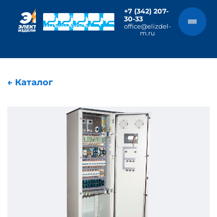
+7 (342) 207-
Чат с главным
30-33
инженером
office@elizdel-
m.ru
← Каталог